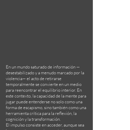
En un mundo saturado de información —
desestabilizado y a menudo marcado por la
violencia— el acto de retirarse
temporalmente se convierte en un medio
para reencontrar el equilibrio interior. En
este contexto, la capacidad de la mente para
jugar puede entenderse no solo como una
forma de escapismo, sino también como una
herramienta crítica para la reflexión, la
cognición y la transformación.
El impulso consiste en acceder, aunque sea