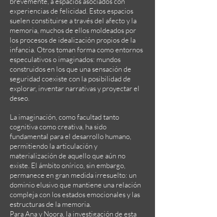
brevemente, a espacios asociados con
experiencias de felicidad. Estos espacios
suelen constituirse a través del afecto y la
memoria, muchos de ellos moldeados por
los procesos de idealización propios de la
infancia. Otros toman forma como entornos
especulativos o imaginados: mundos
construidos en los que una sensación de
seguridad coexiste con la posibilidad de
explorar, inventar narrativas y proyectar el
deseo.
La imaginación, como facultad tanto
cognitiva como creativa, ha sido
fundamental para el desarrollo humano,
permitiendo la articulación y
materialización de aquello que aún no
existe. El ámbito onírico, sin embargo,
permanece en gran medida irresuelto: un
dominio elusivo que mantiene una relación
compleja con los estados emocionales y las
estructuras de la memoria.
Para Ana y Noora, la investigación de esta