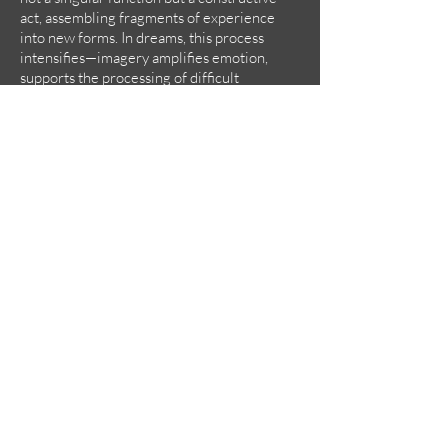
act, assembling fragments of experience
into new forms. In dreams, this process
intensifies—imagery amplifies emotion,
supports the processing of difficult
experiences, and fosters unexpected
connections, sometimes even enabling
solutions beyond the reach of the waking
mind. For Ana D & Noora K, exploring this
dreamlike dimension is an essential and
recurring need, evident across each of their
series. It reflects a desire to navigate and
articulate what both inspires and unsettles
them, with the artist’s sensitivity acting as a
form of witnessing—absorbing, translating,
and responding to the world they inhabit.
Their exploration is also inspired by the
following reflections that shaped the
creationof this series:
“Until you make the unconscious conscious,
it will direct your life and you will call it fate”
Carl Jung