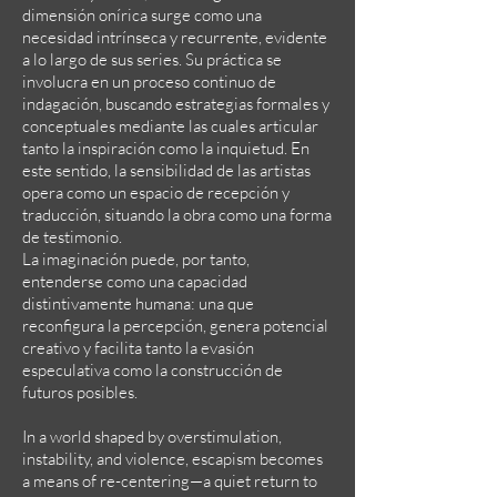
dimensión onírica surge como una
necesidad intrínseca y recurrente, evidente
a lo largo de sus series. Su práctica se
involucra en un proceso continuo de
indagación, buscando estrategias formales y
conceptuales mediante las cuales articular
tanto la inspiración como la inquietud. En
este sentido, la sensibilidad de las artistas
opera como un espacio de recepción y
traducción, situando la obra como una forma
de testimonio.
La imaginación puede, por tanto,
entenderse como una capacidad
distintivamente humana: una que
reconfigura la percepción, genera potencial
creativo y facilita tanto la evasión
especulativa como la construcción de
futuros posibles.
In a world shaped by overstimulation,
instability, and violence, escapism becomes
a means of re-centering—a quiet return to