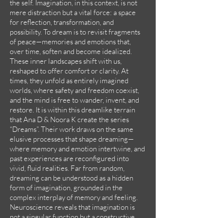
the self. Imagination, in this context, is not
mere distraction but a vital force: a space
for reflection, transformation, and
possibility. To dream is to revisit fragments
of peace—memories and emotions that,
over time, soften and become idealized.
These inner landscapes shift with us,
reshaped to offer comfort or clarity. At
times, they unfold as entirely imagined
worlds, where safety and freedom coexist,
and the mind is free to wander, invent, and
restore. It is within this dreamlike terrain
that Ana D & Noora K create the series
“Dreams”. Their work draws on the same
elusive processes that shape dreaming—
where memory and emotion intertwine, and
past experiences are reconfigured into
vivid, fluid realities. Far from random,
dreaming can be understood as a hidden
form of imagination, grounded in the
complex interplay of memory and feeling.
Neuroscience reveals that imagination is
not a singular function but a constructive