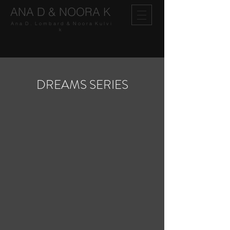
ANA D & NOORA K
A n a D . L o m b a r d & N o o r a K u l v i
k
DREAMS SERIES